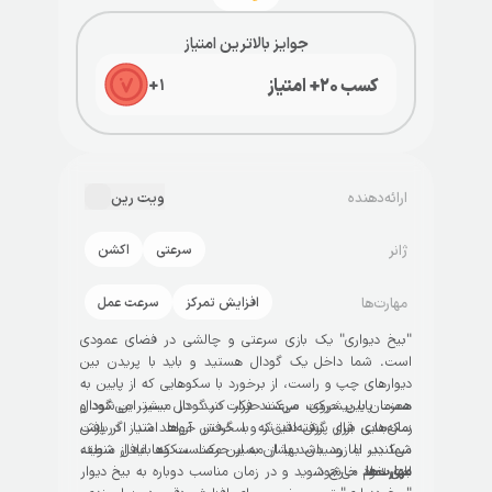
جوایز بالاترین امتیاز
کسب ۲۰+ امتیاز
+
۱
ارائه‌دهنده
ویت رین
ژانر
سرعتی
اکشن
مهارت‌ها
افزایش تمرکز
سرعت عمل
"بیخ دیواری" یک بازی سرعتی و چالشی در فضای عمودی
است. شما داخل یک گودال هستید و باید با پریدن بین
دیوارهای چپ و راست، از برخورد با سکوهایی که از پایین به
سمت پایین حرکت می‌کنند فرار کنید. در مسیر این گودال
همزمان با پیشروی، سرعت حرکت در گودال بیشتر می‌شود و
سکه‌هایی قرار گرفته‌اند که با گرفتن آن‌ها امتیاز دریافت
زمان‌بندی برای پرش دقیق‌تر و سخت‌تر خواهد شد. اگر پرش
می‌کنید، اما رسیدن بهشان به این معناست که باید از منطقه
شما دیر یا زود باشد یا از مسیر حرکت سکوها غافل شوید،
مهارت‌ها
بازی تمام می‌شود.
امن خود خارج شوید و در زمان مناسب دوباره به بیخ دیوار