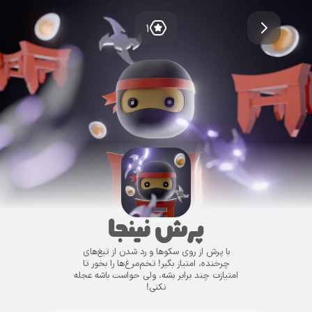
۱
پرش نینجا
با پرش از روی سکوها و رد شدن از تیغ‌های
چرخنده، امتیاز بگیر! تخم‌مرغ‌ها را بخور تا
امتیازت چند برابر بشه، ولی حواست باشه عجله
نکنی!